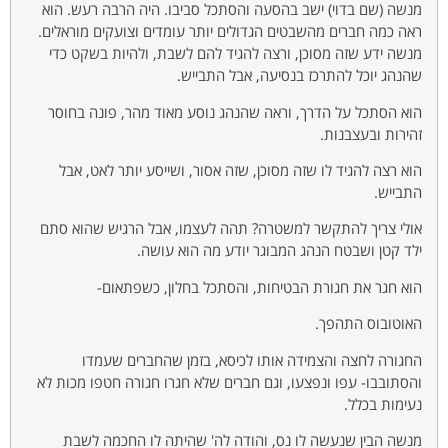
מנשה (שם בדוי) ישב בהסעה והסתכל סביבו. היה הרבה רעש. הוא
ראה כמה חברים מהשבטים הגדולים יותר עומדים וצועקים מוראלים.
מנשה ידע שזה מסוכן, ורצה להגיד להם לשבת, ולהיות בשקט כדי
שהנהג יוכל להתרכז בנסיעה, אבל התבייש.
הוא הסתכל על הדרך, וראה שהנהג נוסע מאוד מהר, פונה בחוסר
זהירות ובעצבנות.
הוא רצה להגיד לו שזה מסוכן, שזה אסור, ושייסע יותר לאט, אבל
התבייש.
אולי צריך להתקשר למשטרה? תהה לעצמו, אבל הרגיש שהוא סתם
ילד קטן ושבטח הנהג המבוגר יודע מה הוא עושה.
הוא חגר את חגורת הבטיחות, והסתכל בחלון, כשפתאום-
האוטובוס התהפך.
החגורה לחצה והצמידה אותו לכיסא, בזמן שהחברים שעמדו
והסתובבו- עפו ונפצעו, וגם חברים שלא חגרו חגורה חטפו מכות לא
נעימות בכלל.
מנשה הבין שנעשה לו נס, והודה לה' שהיתה לו החכמה לשבת