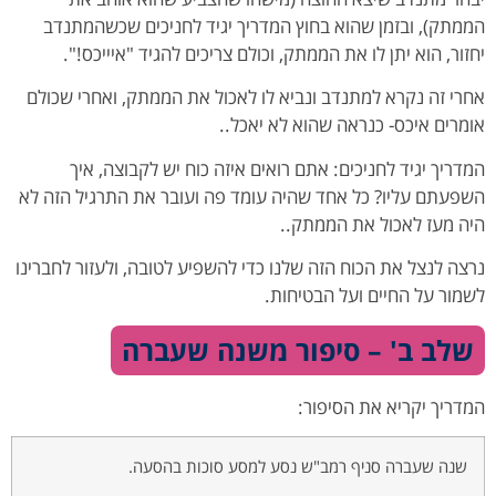
הממתק), ובזמן שהוא בחוץ המדריך יגיד לחניכים שכשהמתנדב
יחזור, הוא יתן לו את הממתק, וכולם צריכים להגיד "איייכס!".
אחרי זה נקרא למתנדב ונביא לו לאכול את הממתק, ואחרי שכולם
אומרים איכס- כנראה שהוא לא יאכל..
המדריך יגיד לחניכים: אתם רואים איזה כוח יש לקבוצה, איך
השפעתם עליו? כל אחד שהיה עומד פה ועובר את התרגיל הזה לא
היה מעז לאכול את הממתק..
נרצה לנצל את הכוח הזה שלנו כדי להשפיע לטובה, ולעזור לחברינו
לשמור על החיים ועל הבטיחות.
שלב ב' – סיפור משנה שעברה
המדריך יקריא את הסיפור:
שנה שעברה סניף רמב"ש נסע למסע סוכות בהסעה.