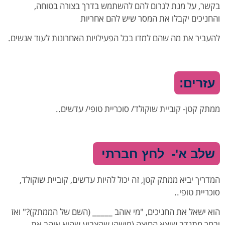
בקשר, על מנת לגרום להם להשתמש בדרך בצורה בטוחה,
והחניכים יקבלו את המסר שיש להם אחריות
להעביר את מה שהם למדו בכל הפעילויות האחרונות לעוד אנשים.
עזרים:
ממתק קטן- קוביית שוקולד/ סוכריית טופי/ עדשים..
שלב א'-
לחץ חברתי
המדריך יביא ממתק קטן, זה יכול להיות עדשים, קוביית שוקולד,
סוכריית טופי..
הוא ישאל את החניכים, "מי אוהב _____ (השם של הממתק)?" ואז
יבחר מתנדב שיצא החוצה (מישהו שהצביע שהוא אוהב את