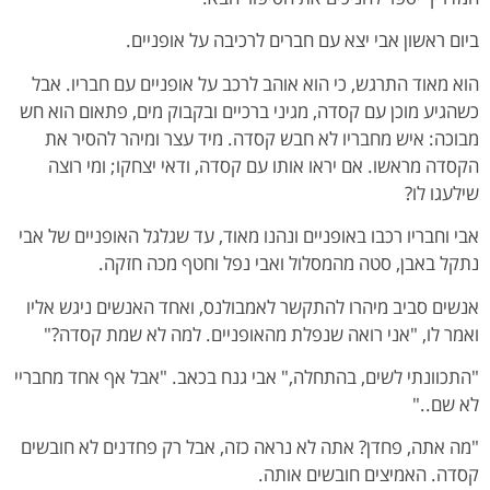
ביום ראשון אבי יצא עם חברים לרכיבה על אופניים.
הוא מאוד התרגש, כי הוא אוהב לרכב על אופניים עם חבריו. אבל
כשהגיע מוכן עם קסדה, מגיני ברכיים ובקבוק מים, פתאום הוא חש
מבוכה: איש מחבריו לא חבש קסדה. מיד עצר ומיהר להסיר את
הקסדה מראשו. אם יראו אותו עם קסדה, ודאי יצחקו; ומי רוצה
שילעגו לו?
אבי וחבריו רכבו באופניים ונהנו מאוד, עד שגלגל האופניים של אבי
נתקל באבן, סטה מהמסלול ואבי נפל וחטף מכה חזקה.
אנשים סביב מיהרו להתקשר לאמבולנס, ואחד האנשים ניגש אליו
ואמר לו, "אני רואה שנפלת מהאופניים. למה לא שמת קסדה?"
"התכוונתי לשים, בהתחלה," אבי גנח בכאב. "אבל אף אחד מחבריי
לא שם.."
"מה אתה, פחדן? אתה לא נראה כזה, אבל רק פחדנים לא חובשים
קסדה. האמיצים חובשים אותה.