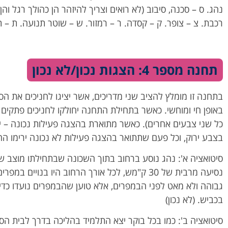
נהג. ס – סכנה, סיבוב (לא רואים וצריך להיזהר הן כהולך רגל והן 
רכבת. צ – צופר. ק – קסדה. ר – רמזור. ש – שוטר תנועה. ת – ת
תחנה מספר 4: הצגות נכון/לא נכון
בתחנה זו מומלץ להציב שני מדריכים, אשר יציגו לחניכים את הס
באופן חי ומוחשי. כאשר בתחילת התחנה יחולקו לחניכים פתקים י
כל שני צבעים אחרים). כאשר מתוארת בהצגה פעילות נכונה – י
בצבע ירוק, וכל פעם שתתואר בהצגה פעילות לא נכונה ירימו הח
סיטואציה א': נהג נוסע ברחוב בתוך השכונה שבתחילתו מוצב 
נסיעה מרבית של 30 ק"מש, לכל אורך הרחוב היו בנויים
גבוהה ולא מאט לפני הבמפרים, אלא טוען שהבמפרים נועדו כדי
בכביש. (לא נכון)
סיטואציה ב': כמו בכל בוקר יצא התלמיד בהליכה בדרך לבית הס