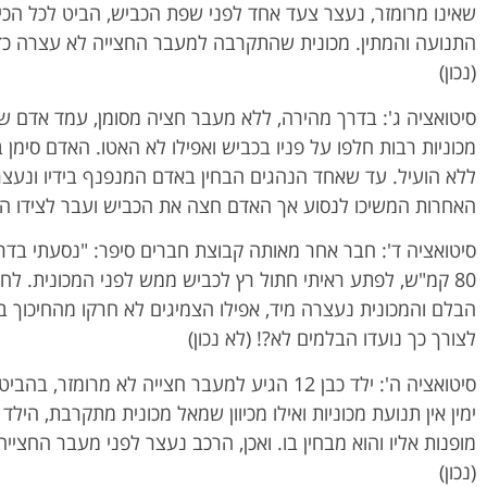
שאינו מרומזר, נעצר צעד אחד לפני שפת הכביש, הביט לכל הכיו
התנועה והמתין. מכונית שהתקרבה למעבר החצייה לא עצרה כד
(נכון)
סיטואציה ג': בדרך מהירה, ללא מעבר חציה מסומן, עמד אדם ש
מכוניות רבות חלפו על פניו בכביש ואפילו לא האטו. האדם סימן ב
ללא הועיל. עד שאחד הנהגים הבחין באדם המנפנף בידיו ונעצר 
האחרות המשיכו לנסוע אך האדם חצה את הכביש ועבר לצידו השנ
סיטואציה ד': חבר אחר מאותה קבוצת חברים סיפר: "נסעתי בדר
80 קמ"ש, לפתע ראיתי חתול רץ לכביש ממש לפני המכונית. לח
הבלם והמכונית נעצרה מיד, אפילו הצמיגים לא חרקו מהחיכוך בכב
לצורך כך נועדו הבלמים לא?! (לא נכון)
סיטואציה ה': ילד כבן 12 הגיע למעבר חצייה לא מרומזר
ימין אין תנועת מכוניות ואילו מכיוון שמאל מכונית מתקרבת, הילד
מופנות אליו והוא מבחין בו. ואכן, הרכב נעצר לפני מעבר החצי
(נכון)