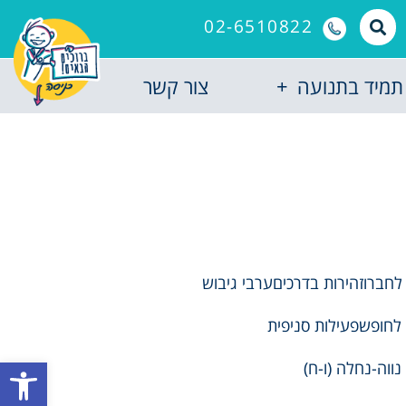
02-6510822
תמיד בתנועה
צור קשר
 לחברו
זהירות בדרכים
ערבי גיבוש
 לחופש
פעילות סניפית
פתח סרגל
נווה-נחלה (ו-ח)