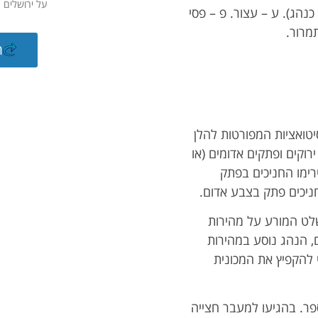
על ירושלים ע
כנהג). ע – עצור. פ – פסי
מרור.
ח
יטואציות המפורטות להלן
רוקים ופתקים אדומים (או
רימו החניכים בפתק
ניכים פתק בצבע אדום.
שלט המורע על מהירות
 במפרים, הנהג נוסע במהירות
 להקפיץ את המכונית
פר. בהגיעו למעבר חצייה