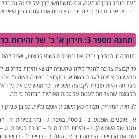
דעת הנהג בזמן הנהיגה, וגם כמשתמשי דרך על ידי נהיגה בכלי
בדברים אחרים תוך כדי נהיגה ולא נסיח את דעתנו בזמן השימוש
תחנה מספר 3: חידון א' ב' של זהירות בדרכים
בתחנה זו, המדריך יחלק את החניכים לשתי קבוצות, ויאמר לה
כל קבוצה צריכה להגיד מילה שקשורה לנושא זהירות בדרכים, לפ
הראשונה צריכה לענות באות א,' והקבוצה השניה באות ב'. אם
מצליחה האות עוברת לקבוצה השנייה. וכך ממשיכים את כל הא'
הקבוצה שהצליחה לענות על כמות האותיות הגדולה ביותר.
לנוחיות המדריך, מצורף כאן תשובות אופצוינליות, כמובן שניתן לה
א – אופניים, אופנוע. ב – בוסטר, במפר. ג – גדר בטיחות. ד – דרך
(מגב של השמשה). ז – זהירות בדרכים. ח – חגורת בטיחות. ט – 
ישר את הכביש – הכי מהיר והכי בטוח). כ – כביש. ל – לבוש זוה