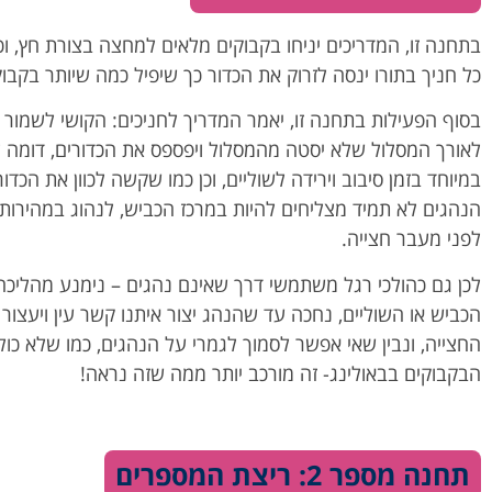
בתחנה זו, המדריכים יניחו בקבוקים מלאים למחצה בצורת חץ, ו
כל חניך בתורו ינסה לזרוק את הכדור כך שיפיל כמה שיותר בקבוק
בסוף הפעילות בתחנה זו, יאמר המדריך לחניכים: הקושי לשמור 
לאורך המסלול שלא יסטה מהמסלול ויפספס את הכדורים, דומה ל
במיוחד בזמן סיבוב וירידה לשוליים, וכן כמו שקשה לכוון את הכד
הנהגים לא תמיד מצליחים להיות במרכז הכביש, לנהוג במהירות
לפני מעבר חצייה.
לכן גם כהולכי רגל משתמשי דרך שאינם נהגים – נימנע מהליכה
הכביש או השוליים, נחכה עד שהנהג יצור איתנו קשר עין ויעצו
החצייה, ונבין שאי אפשר לסמוך לגמרי על הנהגים, כמו שלא כו
הבקבוקים בבאולינג- זה מורכב יותר ממה שזה נראה!
תחנה מספר 2: ריצת המספרים