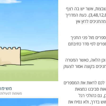
ה זו, המדריכים יכינו מראש שלטים עם טבלה של 9 משבצות, אשר יש בה רצף
מספרים בין 1 ל 50 ללא סדר כל שהוא (לדוגמא: 3,48,12,8,23,33,2,15,9). כעת המדריך
מהחניכים לרוץ אץ
 את השלט עם המספרים מול פני החניך
פרים לפי סדר כתיבתם
 ושוב יניף המדריך את השלט ל3 שניות – וכן הלאה, כאשר המטרה
ניכים בקוצה אסור לצעוק
 לכם לראות את המספרים
משימות
אות סביבנו נמצאת
משימות לפעילות 
, גם כהולכי רגל
ש בדרך, ולא נסיח את